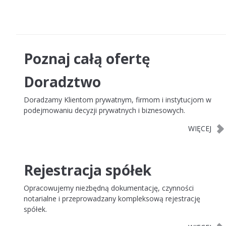
Opiniowanie dokumentów
Projektowanie dokumentów
Poznaj całą ofertę
Opinie prawne
Doradztwo
Negocjacje
Doradzamy Klientom prywatnym, firmom i instytucjom w
podejmowaniu decyzji prywatnych i biznesowych.
Windykacja należności
Konsultacje
Rejestracja spółek
Opracowujemy niezbędną dokumentację, czynności
notarialne i przeprowadzany kompleksową rejestrację
spółek.