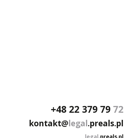
+48 22 379 79
72
kontakt@
legal
.preals.pl
legal
.preals.pl